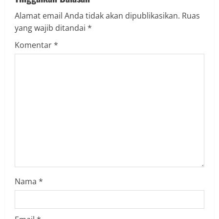
u
Alamat email Anda tidak akan dipublikasikan.
Ruas
e
yang wajib ditandai
*
R
Komentar
*
e
a
d
i
n
g
Nama
*