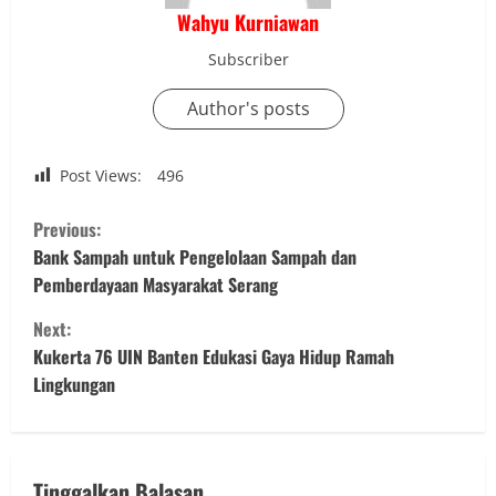
Wahyu Kurniawan
Subscriber
Author's posts
Post Views:
496
C
Previous:
o
Bank Sampah untuk Pengelolaan Sampah dan
Pemberdayaan Masyarakat Serang
n
Next:
t
Kukerta 76 UIN Banten Edukasi Gaya Hidup Ramah
Lingkungan
i
n
Tinggalkan Balasan