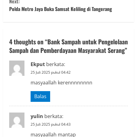
Next:
t
Polda Metro Jaya Buka Samsat Keliling di Tangerang
i
n
4 thoughts on “
Bank Sampah untuk Pengelolaan
u
Sampah dan Pemberdayaan Masyarakat Serang
”
e
Ekput
berkata:
R
25 Juli 2025 pukul 04:42
masyaallah kerennnnnnnn
e
a
Balas
d
yulin
berkata:
i
25 Juli 2025 pukul 04:43
masyaallah mantap