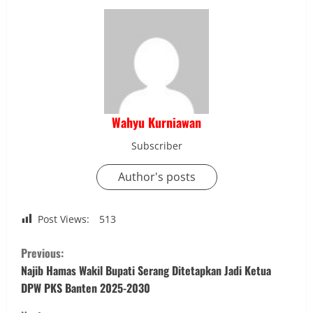
Wahyu Kurniawan
Subscriber
Author's posts
Post Views:
513
C
Previous:
o
Najib Hamas Wakil Bupati Serang Ditetapkan Jadi Ketua
DPW PKS Banten 2025-2030
n