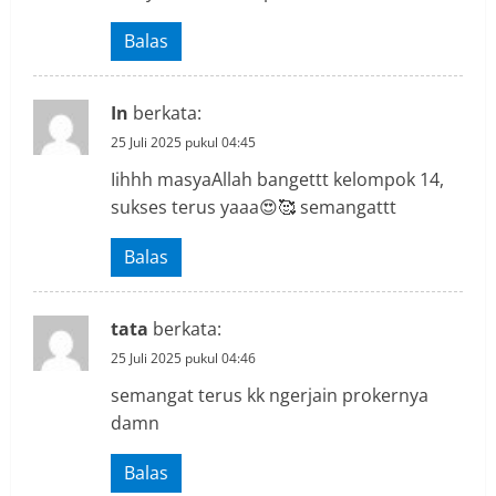
n
g
Balas
In
berkata:
25 Juli 2025 pukul 04:45
Iihhh masyaAllah bangettt kelompok 14,
sukses terus yaaa😍🥰 semangattt
Balas
tata
berkata:
25 Juli 2025 pukul 04:46
semangat terus kk ngerjain prokernya
damn
Balas