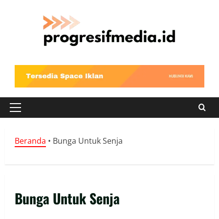
Skip
to
content
Primary
Menu
Beranda
•
Bunga Untuk Senja
Bunga Untuk Senja