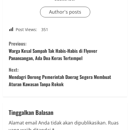
Author's posts
Post Views:
351
C
Previous:
o
Warga Kesal Sampah Tak Habis-Habis di Flyover
Panancangan, Ada Doa Keras Tertempel
n
Next:
t
Mendagri Dorong Pemerintah Daerag Segera Membuat
Aturan Kawasan Tanpa Rokok
i
n
u
Tinggalkan Balasan
Alamat email Anda tidak akan dipublikasikan.
Ruas
e
yang wajib ditandai
*