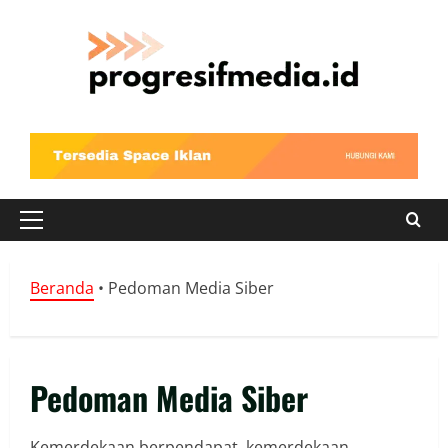
Skip
to
content
Primary
Menu
Beranda
•
Pedoman Media Siber
Pedoman Media Siber
Kemerdekaan berpendapat, kemerdekaan