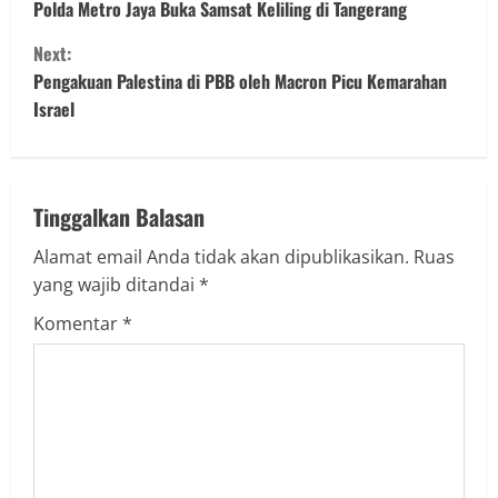
o
Polda Metro Jaya Buka Samsat Keliling di Tangerang
Next:
n
Pengakuan Palestina di PBB oleh Macron Picu Kemarahan
t
Israel
i
n
Tinggalkan Balasan
u
Alamat email Anda tidak akan dipublikasikan.
Ruas
yang wajib ditandai
*
e
Komentar
*
R
e
a
d