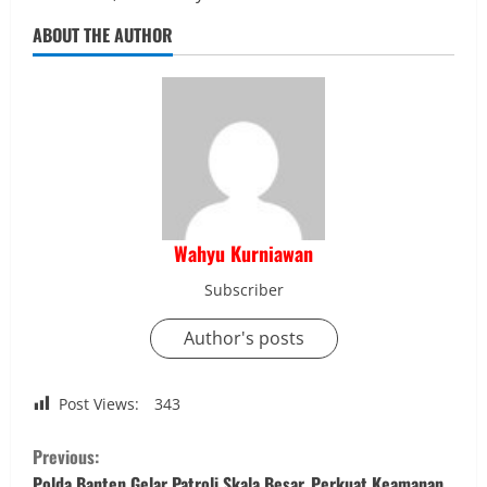
ABOUT THE AUTHOR
Wahyu Kurniawan
Subscriber
Author's posts
Post Views:
343
C
Previous:
Polda Banten Gelar Patroli Skala Besar, Perkuat Keamanan