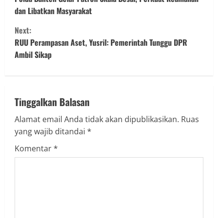
o
dan Libatkan Masyarakat
n
Next:
t
RUU Perampasan Aset, Yusril: Pemerintah Tunggu DPR
Ambil Sikap
i
n
u
Tinggalkan Balasan
Alamat email Anda tidak akan dipublikasikan.
Ruas
e
yang wajib ditandai
*
R
Komentar
*
e
a
d