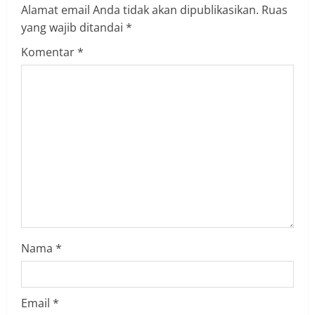
Alamat email Anda tidak akan dipublikasikan.
Ruas
u
yang wajib ditandai
*
e
Komentar
*
R
e
a
d
i
n
Nama
*
g
Email
*