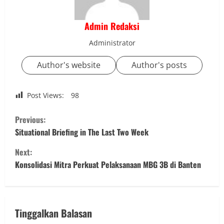
Admin Redaksi
Administrator
Author's website
Author's posts
Post Views:
98
C
Previous:
o
Situational Briefing in The Last Two Week
Next:
n
Konsolidasi Mitra Perkuat Pelaksanaan MBG 3B di Banten
t
i
Tinggalkan Balasan
n