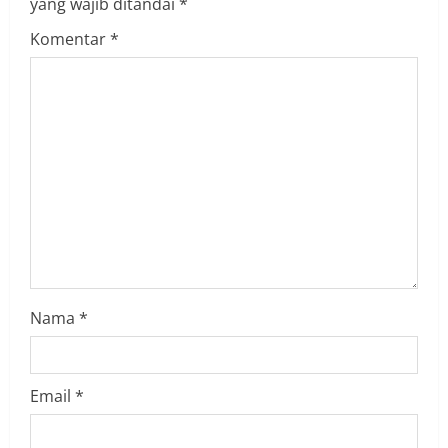
yang wajib ditandai
*
e
Komentar
*
R
e
a
d
i
n
g
Nama
*
Email
*