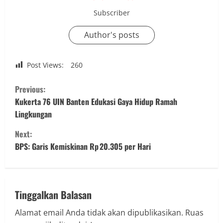
Subscriber
Author's posts
Post Views:
260
C
Previous:
o
Kukerta 76 UIN Banten Edukasi Gaya Hidup Ramah
Lingkungan
n
Next:
t
BPS: Garis Kemiskinan Rp 20.305 per Hari
i
n
Tinggalkan Balasan
u
Alamat email Anda tidak akan dipublikasikan.
Ruas