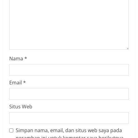
d
i
n
g
Nama
*
Email
*
Situs Web
Simpan nama, email, dan situs web saya pada