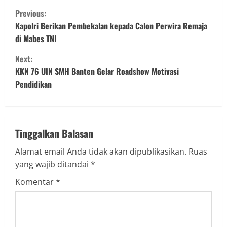
C
Previous:
o
Kapolri Berikan Pembekalan kepada Calon Perwira Remaja
di Mabes TNI
n
Next:
t
KKN 76 UIN SMH Banten Gelar Roadshow Motivasi
Pendidikan
i
n
u
Tinggalkan Balasan
Alamat email Anda tidak akan dipublikasikan.
Ruas
e
yang wajib ditandai
*
R
Komentar
*
e
a