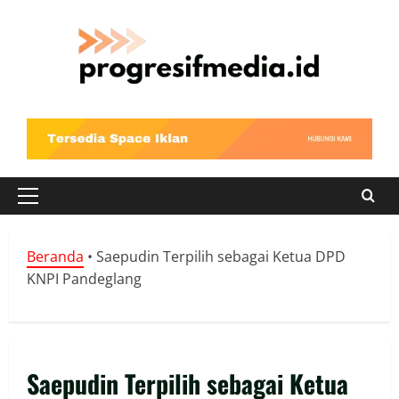
Skip
to
content
Primary
Menu
Beranda
•
Saepudin Terpilih sebagai Ketua DPD
KNPI Pandeglang
Saepudin Terpilih sebagai Ketua