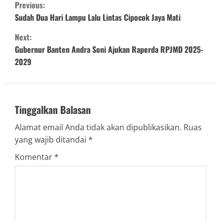
C
Previous:
o
Sudah Dua Hari Lampu Lalu Lintas Cipocok Jaya Mati
Next:
n
Gubernur Banten Andra Soni Ajukan Raperda RPJMD 2025-
t
2029
i
n
Tinggalkan Balasan
u
Alamat email Anda tidak akan dipublikasikan.
Ruas
yang wajib ditandai
*
e
Komentar
*
R
e
a