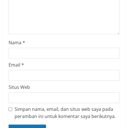
d
i
n
g
Nama
*
Email
*
Situs Web
Simpan nama, email, dan situs web saya pada
peramban ini untuk komentar saya berikutnya.