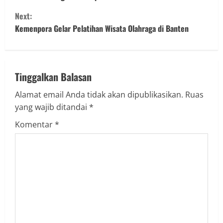
o
Next:
n
Kemenpora Gelar Pelatihan Wisata Olahraga di Banten
t
i
Tinggalkan Balasan
n
Alamat email Anda tidak akan dipublikasikan.
Ruas
u
yang wajib ditandai
*
e
Komentar
*
R
e
a
d