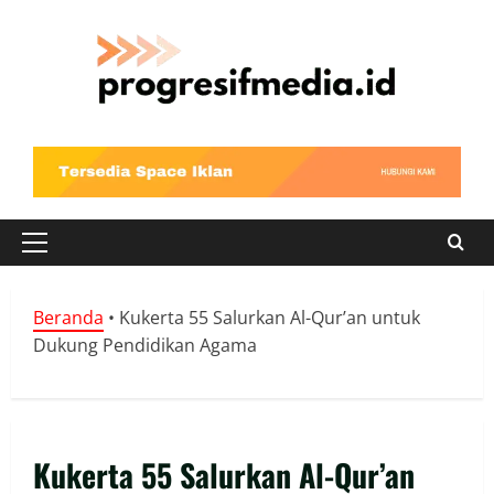
Skip
to
content
Primary
Menu
Beranda
•
Kukerta 55 Salurkan Al-Qur’an untuk
Dukung Pendidikan Agama
Kukerta 55 Salurkan Al-Qur’an