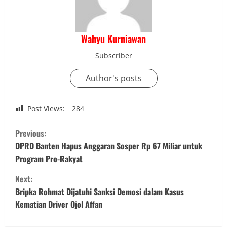
Wahyu Kurniawan
Subscriber
Author's posts
Post Views:
284
C
Previous:
o
DPRD Banten Hapus Anggaran Sosper Rp 67 Miliar untuk
Program Pro-Rakyat
n
Next:
t
Bripka Rohmat Dijatuhi Sanksi Demosi dalam Kasus
Kematian Driver Ojol Affan
i