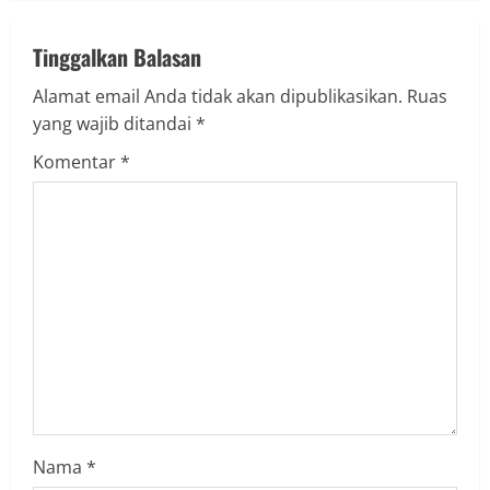
n
u
Tinggalkan Balasan
Alamat email Anda tidak akan dipublikasikan.
Ruas
e
yang wajib ditandai
*
R
Komentar
*
e
a
d
i
n
g
Nama
*