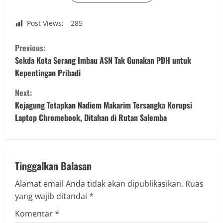
Post Views:
285
C
Previous:
o
Sekda Kota Serang Imbau ASN Tak Gunakan PDH untuk
Kepentingan Pribadi
n
Next:
t
Kejagung Tetapkan Nadiem Makarim Tersangka Korupsi
Laptop Chromebook, Ditahan di Rutan Salemba
i
n
u
Tinggalkan Balasan
Alamat email Anda tidak akan dipublikasikan.
Ruas
e
yang wajib ditandai
*
R
Komentar
*