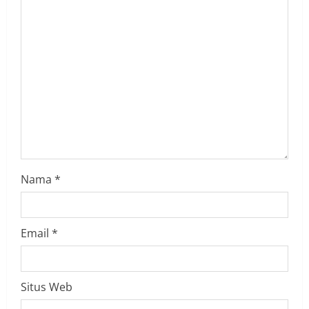
e
a
d
i
n
g
Nama
*
Email
*
Situs Web