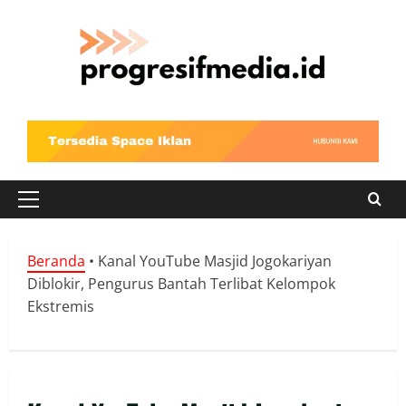
Skip
to
content
Primary
Menu
Beranda
•
Kanal YouTube Masjid Jogokariyan
Diblokir, Pengurus Bantah Terlibat Kelompok
Ekstremis