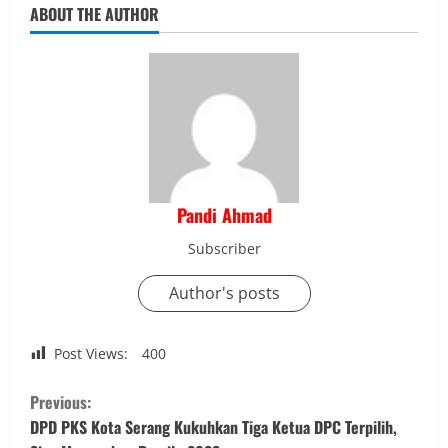
ABOUT THE AUTHOR
Pandi Ahmad
Subscriber
Author's posts
Post Views:
400
C
Previous:
o
DPD PKS Kota Serang Kukuhkan Tiga Ketua DPC Terpilih,