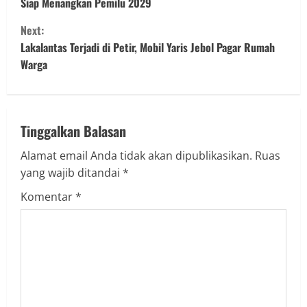
Siap Menangkan Pemilu 2029
n
Next:
t
Lakalantas Terjadi di Petir, Mobil Yaris Jebol Pagar Rumah
Warga
i
n
u
Tinggalkan Balasan
Alamat email Anda tidak akan dipublikasikan.
Ruas
e
yang wajib ditandai
*
R
Komentar
*
e
a
d