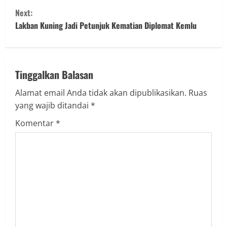
n
Next:
t
Lakban Kuning Jadi Petunjuk Kematian Diplomat Kemlu
i
n
Tinggalkan Balasan
u
Alamat email Anda tidak akan dipublikasikan.
Ruas
yang wajib ditandai
*
e
Komentar
*
R
e
a
d
i