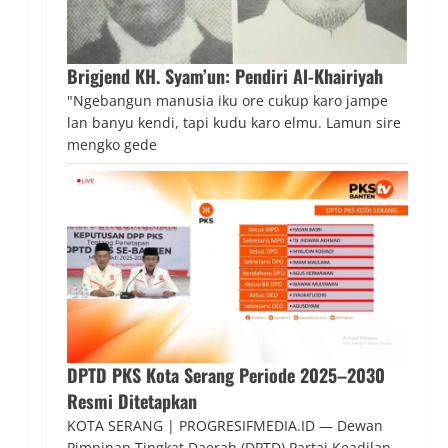
Brigjend KH. Syam’un: Pendiri Al-Khairiyah
"Ngebangun manusia iku ore cukup karo jampe
lan banyu kendi, tapi kudu karo elmu. Lamun sire
mengko gede
DPTD PKS Kota Serang Periode 2025–2030
Resmi Ditetapkan
KOTA SERANG | PROGRESIFMEDIA.ID — Dewan
Pimpinan Tingkat Daerah (DPTD) Partai Keadilan