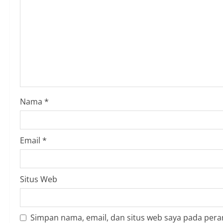
R
e
a
d
i
Nama
*
n
g
Email
*
Situs Web
Simpan nama, email, dan situs web saya pada pera