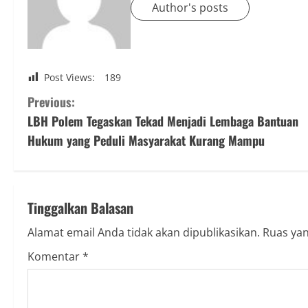
Author's posts
Post Views:
189
C
Previous:
LBH Polem Tegaskan Tekad Menjadi Lembaga Bantuan
o
Hukum yang Peduli Masyarakat Kurang Mampu
n
t
Tinggalkan Balasan
i
Alamat email Anda tidak akan dipublikasikan.
Ruas yan
n
Komentar
*
u
e