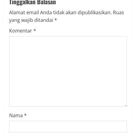
Tinggalkan Balasan
u
Alamat email Anda tidak akan dipublikasikan.
Ruas
yang wajib ditandai
*
e
Komentar
*
R
e
a
d
i
n
g
Nama
*