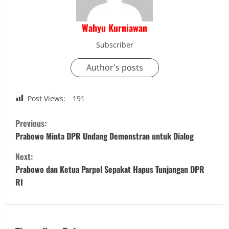
Wahyu Kurniawan
Subscriber
Author's posts
Post Views:
191
C
Previous:
o
Prabowo Minta DPR Undang Demonstran untuk Dialog
Next:
n
Prabowo dan Ketua Parpol Sepakat Hapus Tunjangan DPR
t
RI
i
n