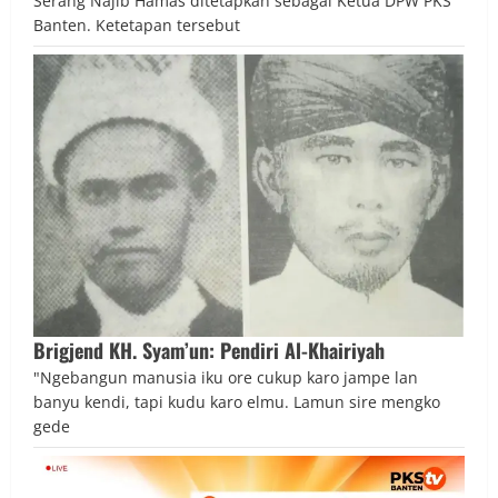
Serang Najib Hamas ditetapkan sebagai Ketua DPW PKS
Banten. Ketetapan tersebut
Brigjend KH. Syam’un: Pendiri Al-Khairiyah
"Ngebangun manusia iku ore cukup karo jampe lan
banyu kendi, tapi kudu karo elmu. Lamun sire mengko
gede