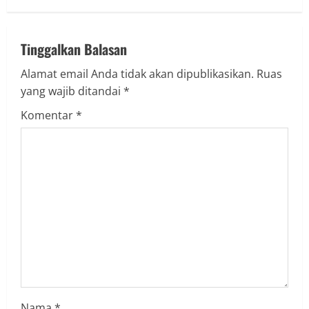
n
u
Tinggalkan Balasan
Alamat email Anda tidak akan dipublikasikan.
Ruas
e
yang wajib ditandai
*
R
Komentar
*
e
a
d
i
n
g
Nama
*