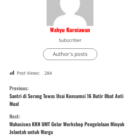
Wahyu Kurniawan
Subscriber
Author's posts
Post Views:
284
C
Previous:
o
Santri di Serang Tewas Usai Konsumsi 16 Butir Obat Anti
Mual
n
Next:
t
Mahasiswa KKN UMT Gelar Workshop Pengelolaan Minyak
Jelantah untuk Warga
i