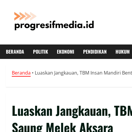
Skip
to
content
BERANDA
POLITIK
EKONOMI
PENDIDIKAN
HUKUM
Beranda
•
Luaskan Jangkauan, TBM Insan Mandiri Ben
Luaskan Jangkauan, TB
Saung Melek Aksara