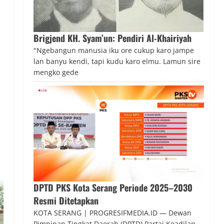
Brigjend KH. Syam’un: Pendiri Al-Khairiyah
"Ngebangun manusia iku ore cukup karo jampe
lan banyu kendi, tapi kudu karo elmu. Lamun sire
mengko gede
DPTD PKS Kota Serang Periode 2025–2030
Resmi Ditetapkan
KOTA SERANG | PROGRESIFMEDIA.ID — Dewan
Pimpinan Tingkat Daerah (DPTD) Partai Keadilan