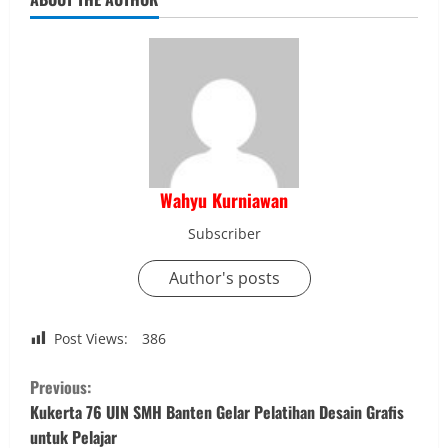
Wahyu Kurniawan
Subscriber
Author's posts
Post Views:
386
C
Previous:
o
Kukerta 76 UIN SMH Banten Gelar Pelatihan Desain Grafis
untuk Pelajar