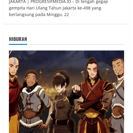
JAKARTA | PROGRESIFMEDIA.ID – Di tengah gegap
gempita Hari Ulang Tahun Jakarta ke-498 yang
berlangsung pada Minggu, 22
HIBURAN