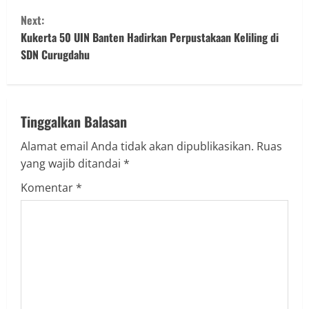
n
Next:
t
Kukerta 50 UIN Banten Hadirkan Perpustakaan Keliling di
SDN Curugdahu
i
n
u
Tinggalkan Balasan
Alamat email Anda tidak akan dipublikasikan.
Ruas
e
yang wajib ditandai
*
R
Komentar
*
e
a
d
i