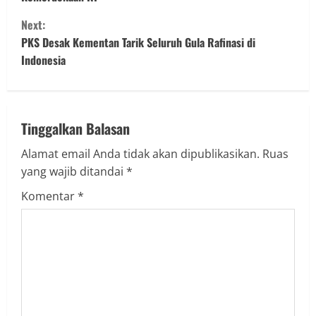
n
Next:
t
PKS Desak Kementan Tarik Seluruh Gula Rafinasi di
Indonesia
i
n
u
Tinggalkan Balasan
Alamat email Anda tidak akan dipublikasikan.
Ruas
e
yang wajib ditandai
*
R
Komentar
*
e
a
d
i