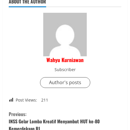
ABOUT THE AUTHOR
Wahyu Kurniawan
Subscriber
Author's posts
Post Views:
211
C
Previous:
o
INSS Gelar Lomba Kreatif Menyambut HUT ke-80
Kemerdekaan RI