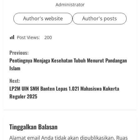
Administrator
Author's website
Author's posts
Post Views:
200
C
Previous:
o
Pentingnya Menjaga Kesehatan Tubuh Menurut Pandangan
Islam
n
Next:
t
LP2M UIN SMH Banten Lepas 1.021 Mahasiswa Kukerta
Reguler 2025
i
n
u
Tinggalkan Balasan
Alamat email Anda tidak akan dipublikasikan.
Ruas