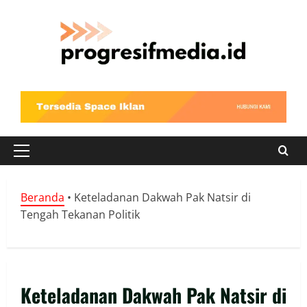
Skip
to
content
Primary
Menu
Beranda
•
Keteladanan Dakwah Pak Natsir di
Tengah Tekanan Politik
Keteladanan Dakwah Pak Natsir di