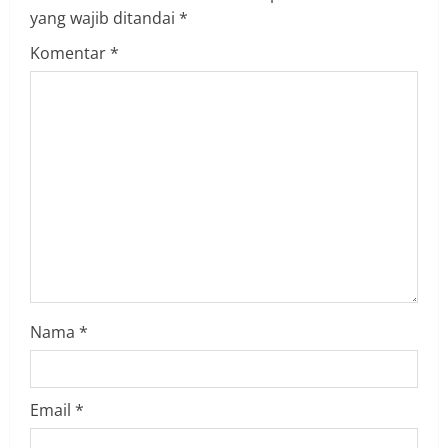
e
yang wajib ditandai
*
R
Komentar
*
e
a
d
i
n
g
Nama
*
Email
*