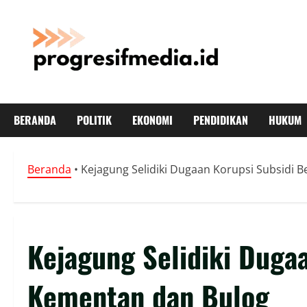
Skip
to
content
BERANDA
POLITIK
EKONOMI
PENDIDIKAN
HUKUM
Beranda
•
Kejagung Selidiki Dugaan Korupsi Subsidi 
Kejagung Selidiki Dugaa
Kementan dan Bulog