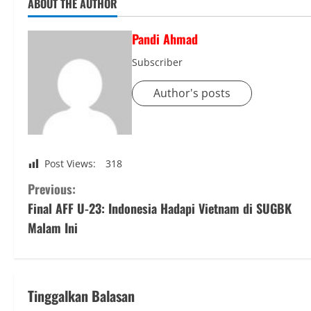
ABOUT THE AUTHOR
Pandi Ahmad
Subscriber
Author's posts
Post Views:
318
C
Previous:
Final AFF U-23: Indonesia Hadapi Vietnam di SUGBK
o
Malam Ini
n
t
Tinggalkan Balasan
i