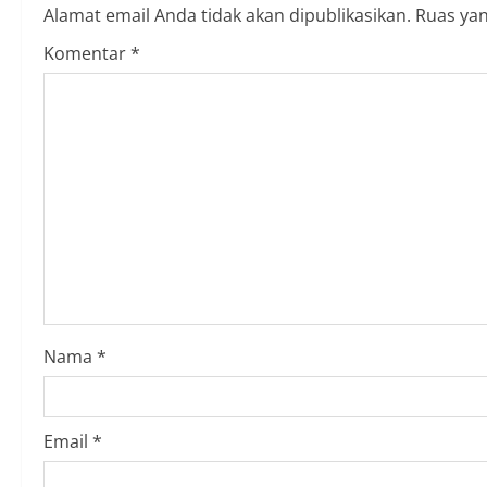
Alamat email Anda tidak akan dipublikasikan.
Ruas yan
n
Komentar
*
u
e
R
e
a
d
i
Nama
*
n
g
Email
*