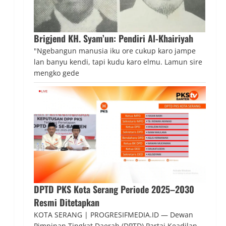
Brigjend KH. Syam’un: Pendiri Al-Khairiyah
"Ngebangun manusia iku ore cukup karo jampe
lan banyu kendi, tapi kudu karo elmu. Lamun sire
mengko gede
DPTD PKS Kota Serang Periode 2025–2030
Resmi Ditetapkan
KOTA SERANG | PROGRESIFMEDIA.ID — Dewan
Pimpinan Tingkat Daerah (DPTD) Partai Keadilan