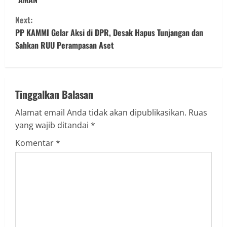
n
Next:
t
PP KAMMI Gelar Aksi di DPR, Desak Hapus Tunjangan dan
Sahkan RUU Perampasan Aset
i
n
u
Tinggalkan Balasan
Alamat email Anda tidak akan dipublikasikan.
Ruas
e
yang wajib ditandai
*
R
Komentar
*
e
a
d
i