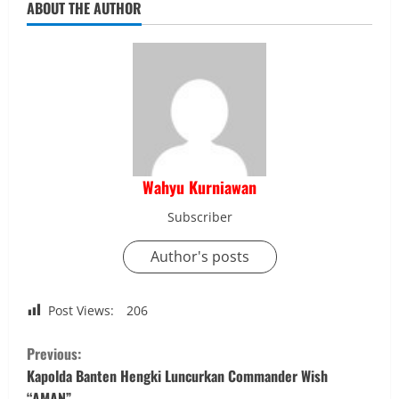
ABOUT THE AUTHOR
Wahyu Kurniawan
Subscriber
Author's posts
Post Views:
206
C
Previous:
o
Kapolda Banten Hengki Luncurkan Commander Wish
“AMAN”