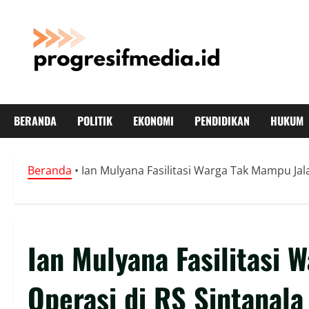
Skip
to
content
BERANDA
POLITIK
EKONOMI
PENDIDIKAN
HUKUM
Beranda
•
Ian Mulyana Fasilitasi Warga Tak Mampu Jala
Ian Mulyana Fasilitasi 
Operasi di RS Sintanala