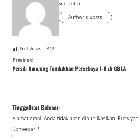
Subscriber
Author's posts
Post Views:
312
C
Previous:
Persib Bandung Tundukkan Persebaya 1-0 di GBLA
o
n
t
Tinggalkan Balasan
i
Alamat email Anda tidak akan dipublikasikan.
Ruas yan
n
Komentar
*