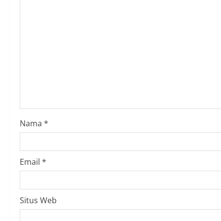
u
e
R
e
a
d
i
Nama
*
n
g
Email
*
Situs Web