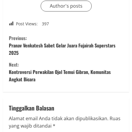
Author's posts
Post Views:
397
C
Previous:
o
Pranav Venkatesh Sabet Gelar Juara Fujairah Superstars
2025
n
Next:
t
Kontroversi Perwakilan Ojol Temui Gibran, Komunitas
Angkat Bicara
i
n
u
Tinggalkan Balasan
Alamat email Anda tidak akan dipublikasikan.
Ruas
e
yang wajib ditandai
*