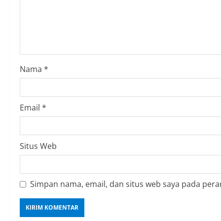
R
e
a
d
Nama
*
i
n
Email
*
g
Situs Web
Simpan nama, email, dan situs web saya pada pera