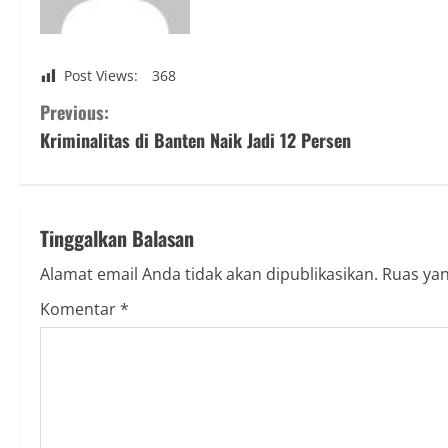
Post Views:
368
C
Previous:
Kriminalitas di Banten Naik Jadi 12 Persen
o
n
t
Tinggalkan Balasan
i
Alamat email Anda tidak akan dipublikasikan.
Ruas yan
Komentar
*
n
u
e