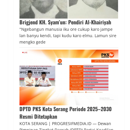
Brigjend KH. Syam’un: Pendiri Al-Khairiyah
"Ngebangun manusia iku ore cukup karo jampe
lan banyu kendi, tapi kudu karo elmu. Lamun sire
mengko gede
DPTD PKS Kota Serang Periode 2025–2030
Resmi Ditetapkan
KOTA SERANG | PROGRESIFMEDIA.ID — Dewan
Pimpinan Tingkat Daerah (DPTD) Partai Keadilan