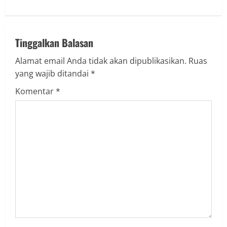
i
n
u
Tinggalkan Balasan
Alamat email Anda tidak akan dipublikasikan.
Ruas
e
yang wajib ditandai
*
R
Komentar
*
e
a
d
i
n
g