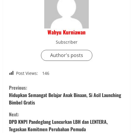
Wahyu Kurniawan
Subscriber
Author's posts
Post Views:
146
C
Previous:
o
Hidupkan Semangat Belajar Anak Binaan, Si Acil Launching
Bimbel Gratis
n
Next:
t
DPD KNPI Pandeglang Luncurkan LBH dan LENTERA,
Tegaskan Komitmen Perubahan Pemuda